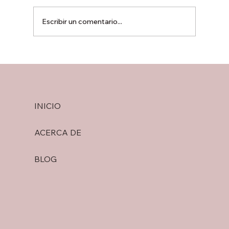
Escribir un comentario...
Granos Nacionales vs. Importados:
¿Cuál es la Diferencia?
INICIO
ACERCA DE
BLOG