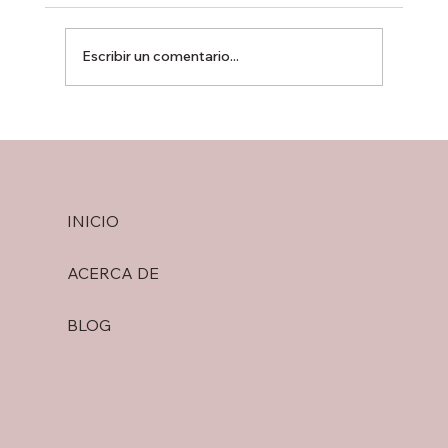
Escribir un comentario...
Granos Nacionales vs. Importados:
¿Cuál es la Diferencia?
INICIO
ACERCA DE
BLOG